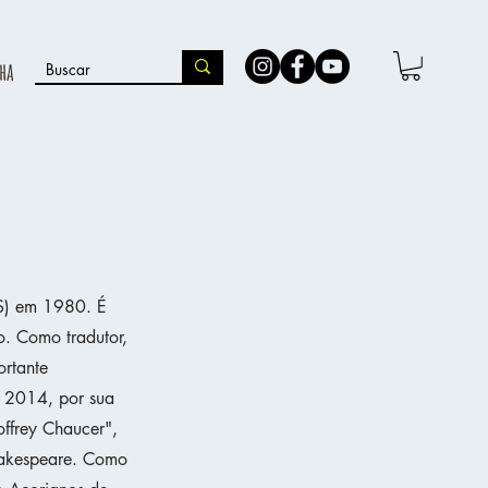
ha
RS) em 1980. É
rio. Como tradutor,
ortante
m 2014, por sua
ffrey Chaucer",
hakespeare. Como