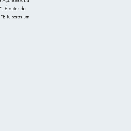
o Açorianos de
". É autor de
 "E tu serás um