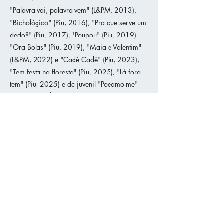
"Palavra vai, palavra vem" (L&PM, 2013),
"Bichológico" (Piu, 2016), "Pra que serve um
dedo?" (Piu, 2017), "Poupou" (Piu, 2019).
"Ora Bolas" (Piu, 2019), "Maia e Valentim"
(L&PM, 2022) e "Cadê Cadê" (Piu, 2023),
"Tem festa na floresta" (Piu, 2025), "Lá fora
tem" (Piu, 2025) e da juvenil "Poeamo-me"
(Piu, 2024). É também autora das ilustrações
de "Dicionário da Independência – 200 anos
em 200 verbetes" (Piu, 2020), de Eduardo
Bueno.
Quando não está escrevendo, recortando,
colando ou desenhando, Paula pode estar
ministrando alguma oficina de criatividade,
trabalhando como redatora publicitária,
atuando em uma peça de teatro, escrevendo
matérias para alguma revista ou quem sabe
passeando com sua filha Clara na cidade em