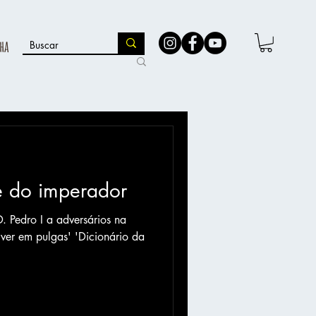
ha
e do imperador
. Pedro I a adversários na
ver em pulgas' 'Dicionário da