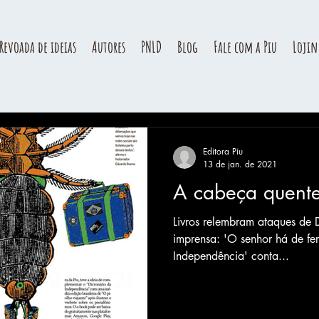
Revoada de ideias
Autores
PNLD
Blog
Fale com a Piu
Lojin
Editora Piu
13 de jan. de 2021
A cabeça quent
Livros relembram ataques de D
imprensa: 'O senhor há de fer
Independência' conta...