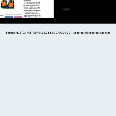
Editora Piu LTDA-ME - CNPJ: 24.363.832/0001-30 -
editorapiu@editorapiu.com.br