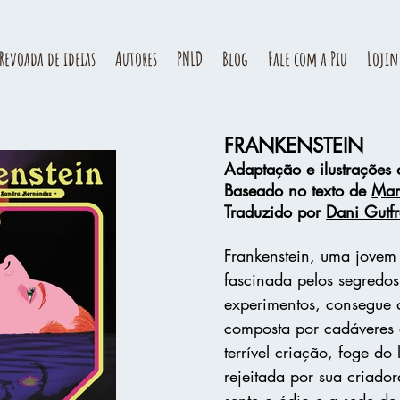
Revoada de ideias
Autores
PNLD
Blog
Fale com a Piu
Lojin
FRANKENSTEIN
Adaptação e ilustrações
Baseado no texto de
Mar
Traduzido por
Dani Gutf
Frankenstein, uma jovem
fascinada pelos segredos
experimentos, consegue 
composta por cadáveres d
terrível criação, foge do 
rejeitada por sua criado
sente o ódio e a sede d