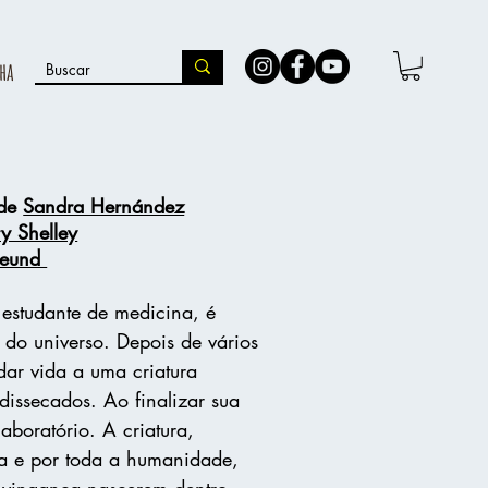
ha
 de
Sandra Hernández
y Shelley
reund
 estudante de medicina, é
 do universo. Depois de vários
dar vida a uma criatura
issecados. Ao finalizar sua
laboratório. A criatura,
ra e por toda a humanidade,
e vingança nascerem dentro