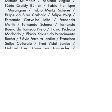
Milman Krumholz / Fabiana Virgilio /
Fábio Craidy Bührer / Fabio Henrique
Marangoni / Fábio Mentz Scherer /
Felipe da Silva Carballo / Felipe Voigt /
Fernanda Carvalho Leite / Fernanda
Marth / Fernanda Scherer / Fernando
Bueno da Fonseca Neto / Flavia Pedrosa
Machado / Flávia Xavier do Nascimento
Rocha / Flávio Ferreira Jardim / Francisco
Salles Colturato / Fred Vidal Santos /
Gabriel Lara Camargos Lamarche /
Gerson Washiski Barbosa / Gisele
Federizzi Barcellos / Glauco Maximiano
de Campos / Gomercindo Scherer /
Graziele Kemmerich / Guilherme
Figueras Dable / Gustavo dos Santos
Oliveira / Gustavo Queiroz Rodrigues /
Heclair Rodrigues Pimentel Filho / Helena
Castelo Branco / Helena Ferraz Ayres /
Igor Becker / Ione Lisiane Torzecki / Ivan
Prado / Jajá Menegotto / Janaina Ramos
/ Jaqueline Cassemiro / Jefferson
Rodrigues / Joana Sopper / Joao
Amadeu Nascimento Vieira / João Carlos