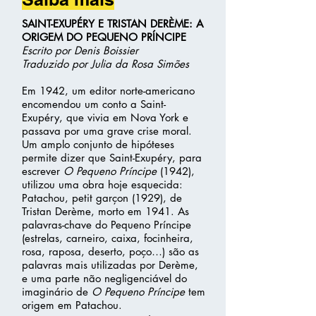
SAINT-EXUPÉRY E TRISTAN DERÈME: A
ORIGEM DO PEQUENO PRÍNCIPE
Escrito por Denis Boissier
Traduzido por Julia da Rosa Simões
Em 1942, um editor norte-americano
encomendou um conto a Saint-
Exupéry, que vivia em Nova York e
passava por uma grave crise moral.
Um amplo conjunto de hipóteses
permite dizer que Saint-Exupéry, para
escrever
O Pequeno Príncipe
(1942),
utilizou uma obra hoje esquecida:
Patachou, petit garçon (1929), de
Tristan Derème, morto em 1941. As
palavras-chave do Pequeno Príncipe
(estrelas, carneiro, caixa, focinheira,
rosa, raposa, deserto, poço…) são as
palavras mais utilizadas por Derème,
e uma parte não negligenciável do
imaginário de
O Pequeno Príncipe
tem
origem em Patachou.