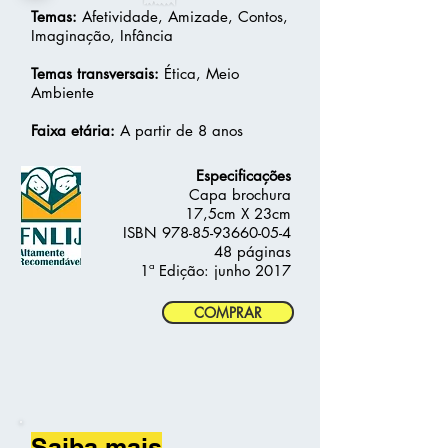
Temas:
A
fetividade, Amizade, Contos,
Imaginação, Infância
Temas transversais:
Ética, Meio
Ambiente
Faixa etária:
A partir de 8 anos
Especificações
Capa brochura
17,5cm X 23cm
ISBN
978-85-93660-05-4
48 páginas
1ª Edição: junho 2017
COMPRAR
Saiba mais