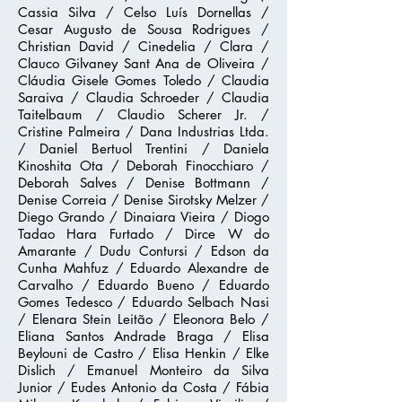
Cassia Silva / Celso Luís Dornellas /
Cesar Augusto de Sousa Rodrigues /
Christian David / Cinedelia / Clara /
Clauco Gilvaney Sant Ana de Oliveira /
Cláudia Gisele Gomes Toledo / Claudia
Saraiva / Claudia Schroeder / Claudia
Taitelbaum / Claudio Scherer Jr. /
Cristine Palmeira / Dana Industrias Ltda.
/ Daniel Bertuol Trentini / Daniela
Kinoshita Ota / Deborah Finocchiaro /
Deborah Salves / Denise Bottmann /
Denise Correia / Denise Sirotsky Melzer /
Diego Grando / Dinaiara Vieira / Diogo
Tadao Hara Furtado / Dirce W do
Amarante / Dudu Contursi / Edson da
Cunha Mahfuz / Eduardo Alexandre de
Carvalho / Eduardo Bueno / Eduardo
Gomes Tedesco / Eduardo Selbach Nasi
/ Elenara Stein Leitão / Eleonora Belo /
Eliana Santos Andrade Braga / Elisa
Beylouni de Castro / Elisa Henkin / Elke
Dislich / Emanuel Monteiro da Silva
Junior / Eudes Antonio da Costa / Fábia