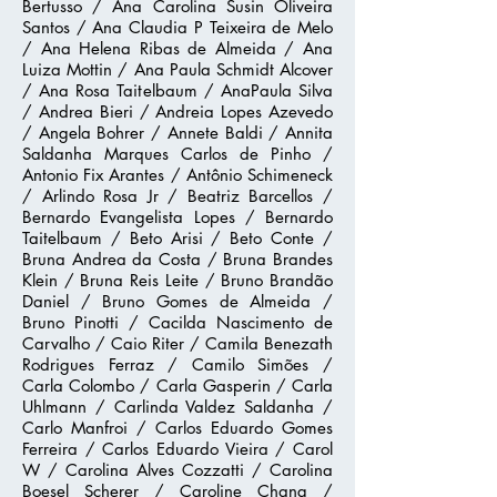
Bertusso / Ana Carolina Susin Oliveira
Santos / Ana Claudia P Teixeira de Melo
/ Ana Helena Ribas de Almeida / Ana
Luiza Mottin / Ana Paula Schmidt Alcover
/ Ana Rosa Taitelbaum / AnaPaula Silva
/ Andrea Bieri / Andreia Lopes Azevedo
/ Angela Bohrer / Annete Baldi / Annita
Saldanha Marques Carlos de Pinho /
Antonio Fix Arantes / Antônio Schimeneck
/ Arlindo Rosa Jr / Beatriz Barcellos /
Bernardo Evangelista Lopes / Bernardo
Taitelbaum / Beto Arisi / Beto Conte /
Bruna Andrea da Costa / Bruna Brandes
Klein / Bruna Reis Leite / Bruno Brandão
Daniel / Bruno Gomes de Almeida /
Bruno Pinotti / Cacilda Nascimento de
Carvalho / Caio Riter / Camila Benezath
Rodrigues Ferraz / Camilo Simões /
Carla Colombo / Carla Gasperin / Carla
Uhlmann / Carlinda Valdez Saldanha /
Carlo Manfroi / Carlos Eduardo Gomes
Ferreira / Carlos Eduardo Vieira / Carol
W / Carolina Alves Cozzatti / Carolina
Boesel Scherer / Caroline Chang /