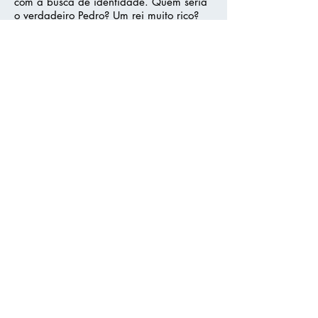
com a busca de identidade. Quem seria
o verdadeiro Pedro? Um rei muito rico?
Uma ave livre para voar? Um
personagem de livro famoso? No final,
ele percebe que perdeu seu tempo
buscando um desejo cuja satisfação
estava dentro dele. Segundo a escritora e
estudiosa de Dumas, Heloisa Prieto,
talvez essa busca represente a própria
vida de Alexandre Dumas, já que o autor
passou por muitas mudanças e
peripécias ao longo da vida.
Capa brochura
Formato 17,5cm X 23cm
ISBN
978-65-991471-5-9
52 páginas
Leia um trecho
COMPRAR
VERSÃO EBOOK: