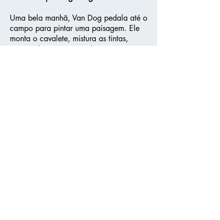
Uma bela manhã, Van Dog pedala até o
campo para pintar uma paisagem. Ele
monta o cavalete, mistura as tintas,
contempla o cenário e dá suas primeiras
pinceladas. Enquanto o pintor trabalha,
o lugar vai
ficando cada vez mais movimentado e
coisas extraordinárias começam a
acontecer por todos os lados. Criaturas
minúsculas, seres esquisitos e
personagens gigantescos passam pelo
artista, que luta para se concentrar e
terminar sua obra.
Será que Van Dog consegue prestar
atenção em tudo o que acontece por
perto ou está tão absorto na pintura que
nem percebe o mundo à sua volta?
Capa dura
Formato ​24 x 29 cm
ISBN
978-65-89241-39-3