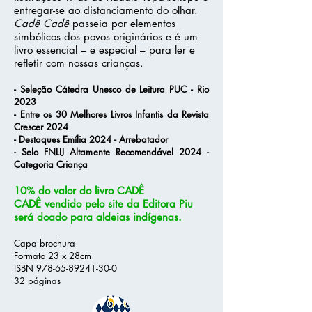
entregar-se ao distanciamento do olhar.
Cad
ê Cadê
passeia por elementos
simbólicos dos povos originários e é um
livro essencial – e especial – para ler e
refletir com nossas crianças.
- Seleção Cátedra Unesco de Leitura PUC - Rio
2023
- Entre os 30 Melhores Livros Infantis da Revista
Crescer 2024
- Destaques Emília 2024 - Arrebatador
- Selo FNLIJ Altamente Recomendável 2024 -
Categoria Criança
10% do valor do livro CADÊ
CADÊ
vendido pelo site da Editora Piu
será doado para aldeias indígenas.
Capa broch
ura
Formato ​23 x 2
8cm
ISBN
978-65-89241-30-0
32 páginas