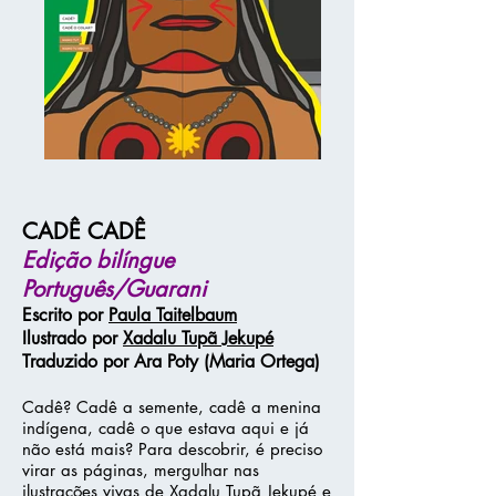
CADÊ CADÊ
Edição bilíngue
Português/Guarani
Escrito por
Paula Taitelbaum
Ilustrado por
Xadalu Tupã Je
kupé
Traduzido por
Ara Poty (Maria Ortega
)
Cadê? Cadê a semente, cadê a menina
indígena, cadê o que estava aqui e já
não está mais? Para d
escobrir, é preciso
virar as páginas, mergulhar nas
ilustrações vivas de Xadalu Tupã Jekupé e