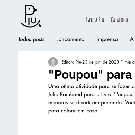
Espie a Piu
Catálogo
Todos posts
Lançamento
imprensa
A 
Editora Piu
23 de jan. de 2023
1 min de
Cadê conteúdo
"Poupou" para 
Uma ótima atividade para se fazer co
Julie Rambaud para o livro "Poupou",
menores se divertirem pintando. Vo
para colorir em casa. 