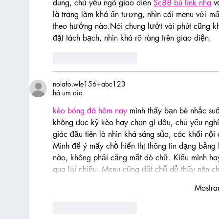
dung, chủ yếu ngó giao diện 
Sc88 bù link nha
 v
là trang làm khá ấn tượng, nhìn cái menu với m
theo hướng nào.Nói chung lướt vài phút cũng kh
đặt tách bạch, nhìn khá rõ ràng trên giao diện.
Curtir
Responder
nolafo.wle156+abc123
há um dia
kèo bóng đá hôm nay
 mình thấy bạn bè nhắc su
không đọc kỹ kèo hay chọn gì đâu, chủ yếu nghí
giác đầu tiên là nhìn khá sáng sủa, các khối nội
Mình để ý mấy chỗ hiển thị thông tin dạng bảng 
nào, không phải căng mắt dò chữ. Kiểu mình hay
qua lại nhiều. Menu cũng đặt chỗ dễ thấy nên c
Mostra
Curtir
Responder