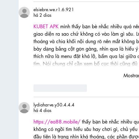
elsiebre.we.r1.6.921
há 2 dias
KUBET APK
 mình thấy bạn bè nhắc nhiều quá nê
giao diện ra sao chứ không có vào làm gì sâu. Lư
thoáng và chia khối nội dung rõ nên mắt không bị
bày dạng bảng cột gọn gàng, nhìn qua là hiểu ý
thích nữa là menu đặt khá lộ, bấm qua lại giữa
tìm. Nói chung chỉ cần xem bố cục thôi cũng đ
Mostra
Curtir
Responder
lydiaharve.y50.4.4.4
há 4 dias
https://ea88.mobile/
 thấy bạn bè nhắc nhiều qu
không có ngồi tìm hiểu sâu hay chơi gì, chủ yếu
đầu tiên là trang nhìn khá thoáng, các phần đượ