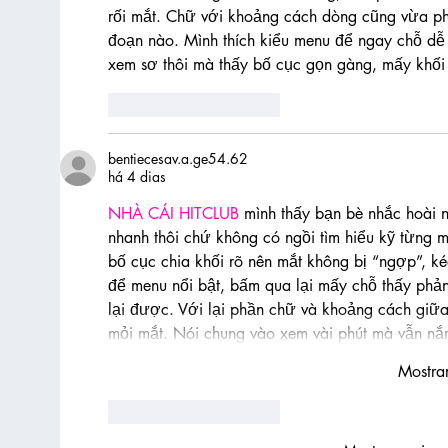
rối mắt. Chữ với khoảng cách dòng cũng vừa p
đoạn nào. Mình thích kiểu menu để ngay chỗ dễ t
xem sơ thôi mà thấy bố cục gọn gàng, mấy khối 
Curtir
Responder
bentiecesav.a.ge54.62
há 4 dias
NHÀ CÁI HITCLUB
 mình thấy bạn bè nhắc hoài 
nhanh thôi chứ không có ngồi tìm hiểu kỹ từng m
bố cục chia khối rõ nên mắt không bị “ngợp”, ké
để menu nổi bật, bấm qua lại mấy chỗ thấy phả
lại được. Với lại phần chữ và khoảng cách giữ
mỏi mắt. Nói chung vào xem vài phút mà vẫn 
Mostra
Curtir
Responder