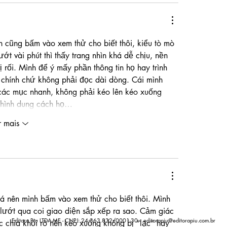
n cũng bấm vào xem thử cho biết thôi, kiểu tò mò 
ớt vài phút thì thấy trang nhìn khá dễ chịu, nền 
 rối. Mình để ý mấy phần thông tin họ hay trình 
 chính chứ không phải đọc dài dòng. Cái mình 
 các mục nhanh, không phải kéo lên kéo xuống 
ủ hình dung cách họ…
r mais
á nên mình bấm vào xem thử cho biết thôi. Mình 
 lướt qua coi giao diện sắp xếp ra sao. Cảm giác 
Editora Piu LTDA-ME - CNPJ: 24.363.832/0001-30 -
editorapiu@editorapiu.com.br
c chia khối rõ nên kéo xuống không bị “lạc” hay 