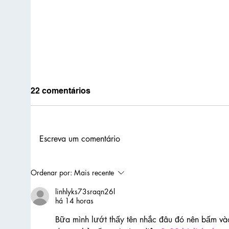
22 comentários
Escreva um comentário
As narrativas que nos
Edit
Ordenar por:
Mais recente
pertencem
133 
linhlyks73sraqn26l
entr
há 14 horas
Bữa mình lướt thấy tên nhắc đâu đó nên bấm vào