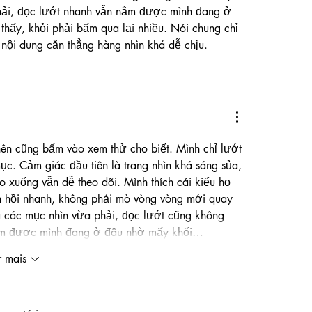
hải, đọc lướt nhanh vẫn nắm được mình đang ở 
hấy, khỏi phải bấm qua lại nhiều. Nói chung chỉ 
nội dung căn thẳng hàng nhìn khá dễ chịu.
nên cũng bấm vào xem thử cho biết. Mình chỉ lướt 
ục. Cảm giác đầu tiên là trang nhìn khá sáng sủa, 
o xuống vẫn dễ theo dõi. Mình thích cái kiểu họ 
n hồi nhanh, không phải mò vòng vòng mới quay 
a các mục nhìn vừa phải, đọc lướt cũng không 
nắm được mình đang ở đâu nhờ mấy khối…
r mais