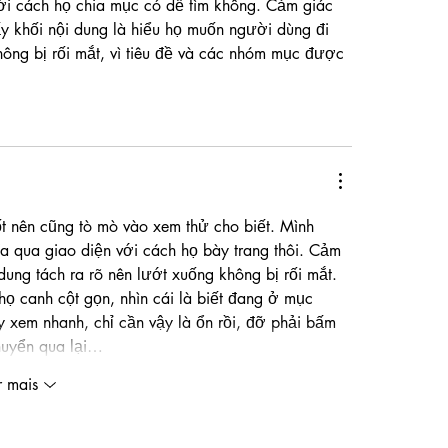
ới cách họ chia mục có dễ tìm không. Cảm giác 
ấy khối nội dung là hiểu họ muốn người dùng đi 
ông bị rối mắt, vì tiêu đề và các nhóm mục được 
ốt nên cũng tò mò vào xem thử cho biết. Mình 
a qua giao diện với cách họ bày trang thôi. Cảm 
 dung tách ra rõ nên lướt xuống không bị rối mắt. 
họ canh cột gọn, nhìn cái là biết đang ở mục 
 xem nhanh, chỉ cần vậy là ổn rồi, đỡ phải bấm 
huyển qua lại…
r mais