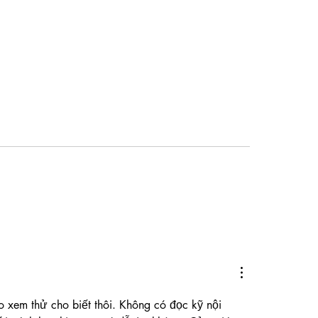
ora Piu fecha o ano com
Sandra Hernández 
Ninhos de Livros
fulgurante adapta
egues
Frankenstein para
 xem thử cho biết thôi. Không có đọc kỹ nội 