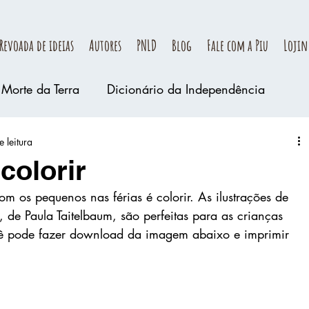
Revoada de ideias
Autores
PNLD
Blog
Fale com a Piu
Lojin
Morte da Terra
Dicionário da Independência
 leitura
colorir
m os pequenos nas férias é colorir. As ilustrações de 
 de Paula Taitelbaum, são perfeitas para as crianças 
cê pode fazer download da imagem abaixo e imprimir 