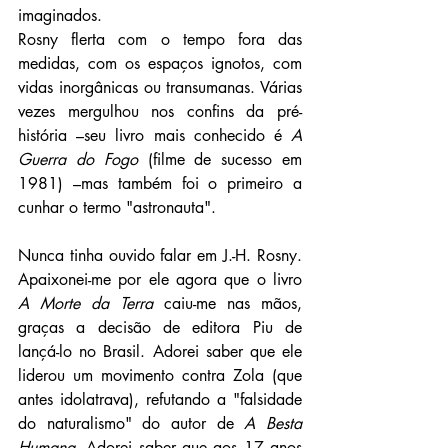
imaginados.
Rosny flerta com o tempo fora das 
medidas, com os espaços ignotos, com 
vidas inorgânicas ou transumanas. Várias 
vezes mergulhou nos confins da pré-
história –seu livro mais conhecido é 
A 
Guerra do Fogo
 (filme de sucesso em 
1981) –mas também foi o primeiro a 
cunhar o termo "astronauta".
Nunca tinha ouvido falar em J.-H. Rosny. 
Apaixonei-me por ele agora que o livro 
A Morte da Terra
 caiu-me nas mãos, 
graças a decisão de editora Piu de 
lançá-lo no Brasil. Adorei saber que ele 
liderou um movimento contra Zola (que 
antes idolatrava), refutando a "falsidade 
do naturalismo" do autor de 
A Besta 
Humana
. Adorei saber que aos 17 anos 