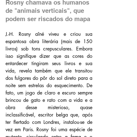
Rosny chamava os humanos 
de "animais verticais", que 
podem ser riscados do mapa
J.-H. Rosny aîné viveu e criou sua 
espantosa obra literária (mais de 150 
livros) sob tons crepusculares. Embora 
isso signifique dizer que as cores do 
entardecer tingiram seus livros e sua 
vida, revela também que ele transitou 
dos fulgores do pôr do sol direto para a 
noite sem estrelas do esquecimento. De 
fato, um jogo de claro e escuro sempre 
brincou de gato e rato com a vida e a 
obra desse misterioso, quase 
inclassificável, escritor belga que, após 
ter flertado com Londres, instalou-se de 
vez em Paris. Rosny foi uma espécie de 
mutante, circulando entre a fama e o 