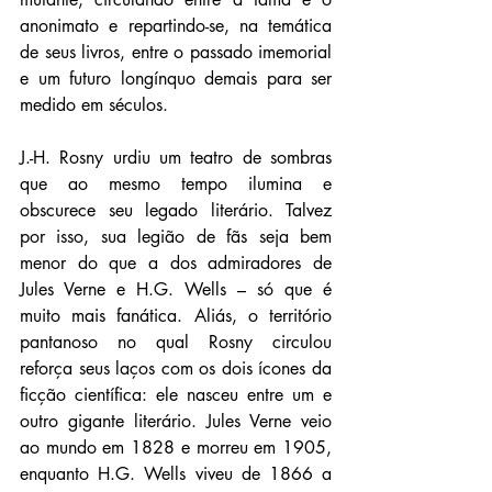
anonimato e repartindo-se, na temática 
de seus livros, entre o passado imemorial 
e um futuro longínquo demais para ser 
medido em séculos.
J.-H. Rosny urdiu um teatro de sombras 
que ao mesmo tempo ilumina e 
obscurece seu legado literário. Talvez 
por isso, sua legião de fãs seja bem 
menor do que a dos admiradores de 
Jules Verne e H.G. Wells – só que é 
muito mais fanática. Aliás, o território 
pantanoso no qual Rosny circulou 
reforça seus laços com os dois ícones da 
ficção científica: ele nasceu entre um e 
outro gigante literário. Jules Verne veio 
ao mundo em 1828 e morreu em 1905, 
enquanto H.G. Wells viveu de 1866 a 